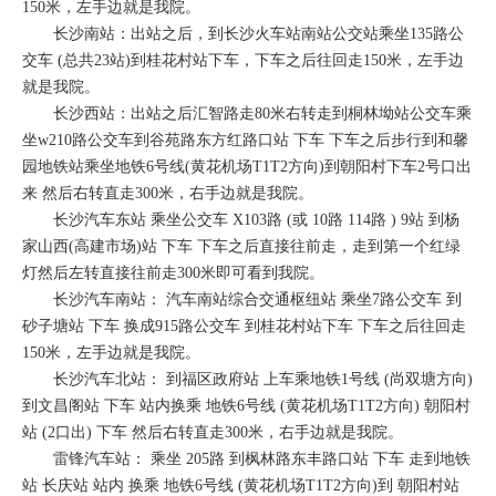
150米，左手边就是我院。
长沙南站：出站之后，到长沙火车站南站公交站乘坐135路公
交车 (总共23站)到桂花村站下车，下车之后往回走150米，左手边
就是我院。
长沙西站：出站之后汇智路走80米右转走到桐林坳站公交车乘
坐w210路公交车到谷苑路东方红路口站 下车 下车之后步行到和馨
园地铁站乘坐地铁6号线(黄花机场T1T2方向)到朝阳村下车2号口出
来 然后右转直走300米，右手边就是我院。
长沙汽车东站 乘坐公交车 X103路 (或 10路 114路 ) 9站 到杨
家山西(高建市场)站 下车 下车之后直接往前走，走到第一个红绿
灯然后左转直接往前走300米即可看到我院。
长沙汽车南站： 汽车南站综合交通枢纽站 乘坐7路公交车 到
砂子塘站 下车 换成915路公交车 到桂花村站下车 下车之后往回走
150米，左手边就是我院。
长沙汽车北站： 到福区政府站 上车乘地铁1号线 (尚双塘方向)
到文昌阁站 下车 站内换乘 地铁6号线 (黄花机场T1T2方向) 朝阳村
站 (2口出) 下车 然后右转直走300米，右手边就是我院。
雷锋汽车站： 乘坐 205路 到枫林路东丰路口站 下车 走到地铁
站 长庆站 站内 换乘 地铁6号线 (黄花机场T1T2方向)到 朝阳村站