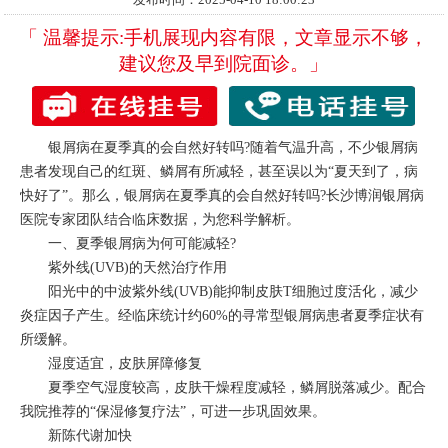
「 温馨提示:手机展现内容有限，文章显示不够，
建议您及早到院面诊。」
银屑病在夏季真的会自然好转吗?随着气温升高，不少银屑病
患者发现自己的红斑、鳞屑有所减轻，甚至误以为“夏天到了，病
快好了”。那么，银屑病在夏季真的会自然好转吗?
长沙博润银屑病
医院
专家团队结合临床数据，为您科学解析。
一、夏季银屑病为何可能减轻?
紫外线(UVB)的天然治疗作用
阳光中的中波紫外线(UVB)能抑制皮肤T细胞过度活化，减少
炎症因子产生。经临床统计约60%的寻常型银屑病患者夏季症状有
所缓解。
湿度适宜，皮肤屏障修复
夏季空气湿度较高，皮肤干燥程度减轻，鳞屑脱落减少。配合
我院推荐的“保湿修复疗法”，可进一步巩固效果。
新陈代谢加快