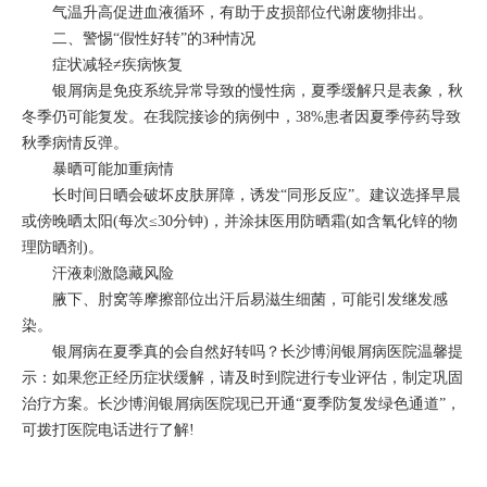
气温升高促进血液循环，有助于皮损部位代谢废物排出。
二、警惕“假性好转”的3种情况
症状减轻≠疾病恢复
银屑病是免疫系统异常导致的慢性病，夏季缓解只是表象，秋
冬季仍可能复发。在我院接诊的病例中，38%患者因夏季停药导致
秋季病情反弹。
暴晒可能加重病情
长时间日晒会破坏皮肤屏障，诱发“同形反应”。建议选择早晨
或傍晚晒太阳(每次≤30分钟)，并涂抹医用防晒霜(如含氧化锌的物
理防晒剂)。
汗液刺激隐藏风险
腋下、肘窝等摩擦部位出汗后易滋生细菌，可能引发继发感
染。
银屑病在夏季真的会自然好转吗？
长沙博润银屑病医院
温馨提
示：如果您正经历症状缓解，请及时到院进行专业评估，制定巩固
治疗方案。长沙博润银屑病医院现已开通“夏季防复发绿色通道”，
可拨打医院电话进行了解!