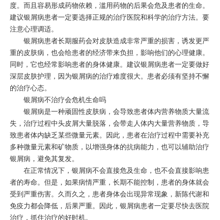
度。而且容易形成药物依赖，滥用药物的后果会危及患者的生命。
建议银屑病患者一定要选择正规的治疗医院和科学的治疗方法。要
注意心理调适。
银屑病患者长期服药会对皮肤造成非常严重的损害，诱发更严
重的皮肤病，也会给患者的经济带来负担，影响他们的心理健康。
同时，它也经常影响患者的身体健康。建议银屑病患者一定要做好
深层皮肤护理，因为银屑病的治疗难度很大。患者必须有坚持不懈
的治疗心态。
银屑病不治疗会危机生命吗
银屑病是一种顽固性皮肤病，会导致患者体内营养物质大量流
失，治疗过程中头皮屑大量脱落，会带走人体内大量营养物质，导
致患者体内缺乏某些微量元素。因此，患者在治疗过程中需要补充
多种微量元素和矿物质，以增强身体的抗病能力，也可以辅助治疗
银屑病，避免其复发。
在正常情况下，银屑病不会直接危及生命，也不会直接影响患
者的寿命。但是，如果病情严重，长期不能控制，患者的身体就会
受到严重伤害。久而久之，患者身体会出现异常现象，新陈代谢和
免疫力都会降低，后果严重。因此，银屑病患者一定要尽快去医院
治疗，抓住治疗的好时机。