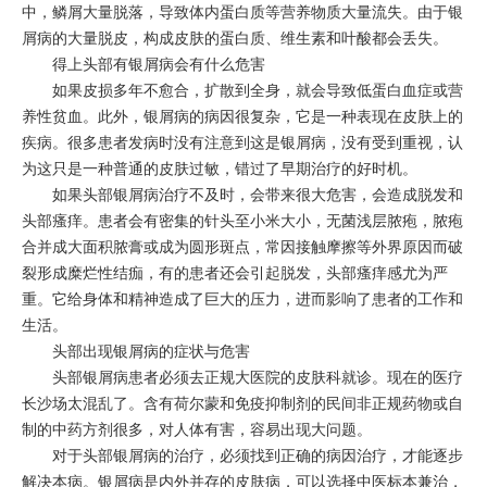
中，鳞屑大量脱落，导致体内蛋白质等营养物质大量流失。由于银
屑病的大量脱皮，构成皮肤的蛋白质、维生素和叶酸都会丢失。
得上头部有银屑病会有什么危害
如果皮损多年不愈合，扩散到全身，就会导致低蛋白血症或营
养性贫血。此外，银屑病的病因很复杂，它是一种表现在皮肤上的
疾病。很多患者发病时没有注意到这是银屑病，没有受到重视，认
为这只是一种普通的皮肤过敏，错过了早期治疗的好时机。
如果头部银屑病治疗不及时，会带来很大危害，会造成脱发和
头部瘙痒。患者会有密集的针头至小米大小，无菌浅层脓疱，脓疱
合并成大面积脓膏或成为圆形斑点，常因接触摩擦等外界原因而破
裂形成糜烂性结痂，有的患者还会引起脱发，头部瘙痒感尤为严
重。它给身体和精神造成了巨大的压力，进而影响了患者的工作和
生活。
头部出现银屑病的症状与危害
头部银屑病患者必须去正规大医院的皮肤科就诊。现在的医疗
长沙场太混乱了。含有荷尔蒙和免疫抑制剂的民间非正规药物或自
制的中药方剂很多，对人体有害，容易出现大问题。
对于头部银屑病的治疗，必须找到正确的病因治疗，才能逐步
解决本病。银屑病是内外并存的皮肤病，可以选择中医标本兼治，