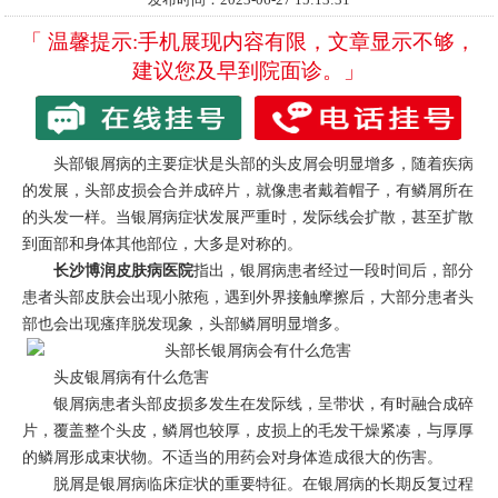
「 温馨提示:手机展现内容有限，文章显示不够，
建议您及早到院面诊。」
头部银屑病的主要症状是头部的头皮屑会明显增多，随着疾病
的发展，头部皮损会合并成碎片，就像患者戴着帽子，有鳞屑所在
的头发一样。当银屑病症状发展严重时，发际线会扩散，甚至扩散
到面部和身体其他部位，大多是对称的。
长沙博润皮肤病医院
指出，银屑病患者经过一段时间后，部分
患者头部皮肤会出现小脓疱，遇到外界接触摩擦后，大部分患者头
部也会出现瘙痒脱发现象，头部鳞屑明显增多。
头皮银屑病有什么危害
银屑病患者头部皮损多发生在发际线，呈带状，有时融合成碎
片，覆盖整个头皮，鳞屑也较厚，皮损上的毛发干燥紧凑，与厚厚
的鳞屑形成束状物。不适当的用药会对身体造成很大的伤害。
脱屑是银屑病临床症状的重要特征。在银屑病的长期反复过程